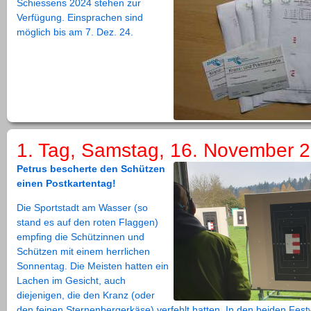
Schiessens 2024 stehen zur
Verfügung. Einsprachen sind
möglich bis am 7. Dez. 24.
1. Tag, Samstag, 16. November 
Petrus bescherte den Schützen
einen Postkartentag!
Die Sportstadt am Wasser (so
stand es auf den roten Flaggen)
empfing die Schützinnen und
Schützen mit einem herrlichen
Sonnentag. Die Meisten hatten ein
Lachen im Gesicht, auch
diejenigen, die den Kranz (oder
den feinen Sternenbergerkäse) verfehlt hatten. In den beiden Fest