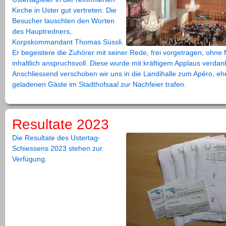
Kirche in Uster gut vertreten. Die
Besucher lauschten den Worten
des Hauptredners,
Korpskommandant Thomas Süssli.
Er begeistere die Zuhörer mit seiner Rede, frei vorgetragen, ohne
inhaltlich anspruchsvoll. Diese wurde mit kräftigem Applaus verdank
Anschliessend verschoben wir uns in die Landihalle zum Apéro, ehe
geladenen Gäste im Stadthofsaal zur Nachfeier trafen.
Resultate 2023
Die Resultate des Ustertag-
Schiessens 2023 stehen zur
Verfügung.