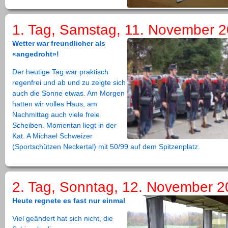
1. Tag, Samstag, 11. November 
Wetter war freundlicher als
«angedroht»!
Der heutige Tag war praktisch
regenfrei und ab und zu zeigte sich
auch die Sonne etwas. Am Morgen
hatten wir volles Haus, am
Nachmittag auch viele freie
Scheiben. Momentan liegt in der
Kat. A Michael Schweizer
(Sportschützen Neckertal) mit 50/99 auf dem Spitzenplatz.
2. Tag, Sonntag, 12. November 
Heute regnete es fast nur einmal
Viel geändert hat sich nicht, die