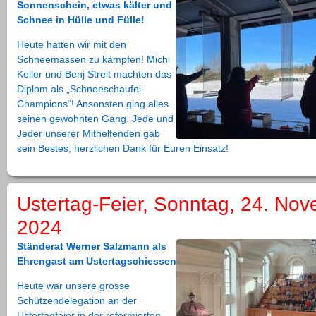
Sonnenschein, etwas kälter und
Schnee in Hülle und Fülle!
Heute hatten wir mit den
Schneemassen zu kämpfen! Michi
Keller und Benj Streit machten das
Diplom als „Schneeschaufel-
Champions“! Ansonsten ging alles
seinen gewohnten Gang. Jede und
Jeder unserer Mithelfenden gab
sein Bestes, herzlichen Dank für Euren Einsatz!
Ustertag-Feier, Sonntag, 24. No
2024
Ständerat Werner Salzmann als
Ehrengast am Ustertagschiessen
Heute war unsere grosse
Schützendelegation an der
Ustertagfeier in der reformierten