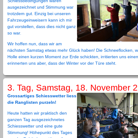
Schiessbedingungen waren
ausgezeichnet und Stimmung war
trotzdem gut. Einzig bei unseren
Fahrzeugeinweisern kann ich mir
gut vorstellen, dass dies nicht ganz
so war.
Wir hoffen nun, dass wir am
nächsten Samstag etwas mehr Glück haben! Die Schneeflocken, w
Holle einen kurzen Moment zur Erde schickten, irritierten uns ein
erinnerten uns aber, dass der Winter vor der Türe steht.
3. Tag, Samstag, 18. November 
Grossartiges Schiesswetter liess
die Ranglisten purzeln!
Heute hatten wir praktisch den
ganzen Tag ausgezeichnetes
Schiesswetter und eine gute
Stimmung! Höhepunkt des Tages