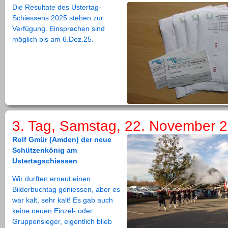
Die Resultate des Ustertag-
Schiessens 2025 stehen zur
Verfügung. Einsprachen sind
möglich bis am 6.Dez.25.
3. Tag, Samstag, 22. November 
Rolf Gmür (Amden) der neue
Schützenkönig am
Ustertagschiessen
Wir durften erneut einen
Bilderbuchtag geniessen, aber es
war kalt, sehr kalt! Es gab auch
keine neuen Einzel- oder
Gruppensieger, eigentlich blieb