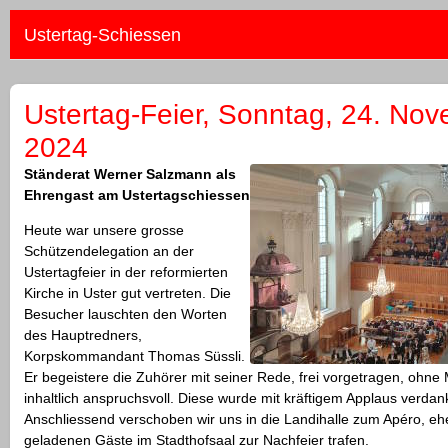
Ustertag-Schiessen
Ustertag-Feier, Sonntag, 24. No
2024
Ständerat Werner Salzmann als
Ehrengast am Ustertagschiessen
Heute war unsere grosse
Schützendelegation an der
Ustertagfeier in der reformierten
Kirche in Uster gut vertreten. Die
Besucher lauschten den Worten
des Hauptredners,
Korpskommandant Thomas Süssli.
Er begeistere die Zuhörer mit seiner Rede, frei vorgetragen, ohne
inhaltlich anspruchsvoll. Diese wurde mit kräftigem Applaus verdank
Anschliessend verschoben wir uns in die Landihalle zum Apéro, ehe
geladenen Gäste im Stadthofsaal zur Nachfeier trafen.