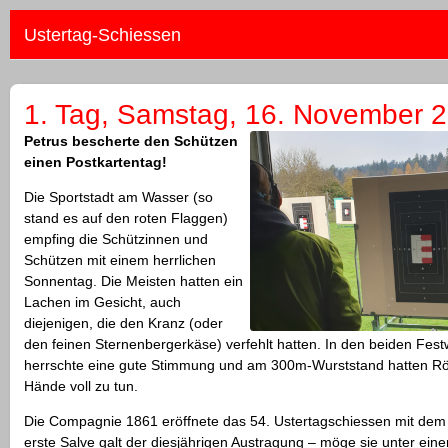
Ustertag-Schiessen
1. Tag, Samstag, 16. November 
Petrus bescherte den Schützen
einen Postkartentag!
Die Sportstadt am Wasser (so
stand es auf den roten Flaggen)
empfing die Schützinnen und
Schützen mit einem herrlichen
Sonnentag. Die Meisten hatten ein
Lachen im Gesicht, auch
diejenigen, die den Kranz (oder
den feinen Sternenbergerkäse) verfehlt hatten. In den beiden Fest
herrschte eine gute Stimmung und am 300m-Wurststand hatten Rös
Hände voll zu tun.
Die Compagnie 1861 eröffnete das 54. Ustertagschiessen mit dem 
erste Salve galt der diesjährigen Austragung – möge sie unter ein