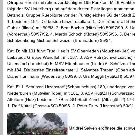
(Gruppe Hörnli) mit rekordverdächtigen 195 Punkten. Mit 6 Punkt
folgt der SV Unteriberg und auf dem dritten Platz liegen momentan
Betzholz, Gruppe Rüebliturte vor der Punktgleichen SG der Stadt Zü
1, beide mit 184. Die besten Einzelresultate: 1. Der frühere UTS-S
Gubler (Illnau) mit 50/98. 2. Beat Bucher (Hitzkirch) 50/97/99. 3. Ur
(Vorderthal) 50/97/92. 4. Martin Schoch (Kloten) 50/95/96. 5. Der le
Schützenkönig Michael Schweizer (Brunnadern) 95/94.
Kat. D: Mit 191 führt Trudi Hegi's SV Oberrieden (Mouchenkiller) 
Leibstadt, Gruppe Wandfluh, mit 187, 3. ASV Rüti (Schwarzsächs) 
Utzenstorf (Landshut) 5. MSV Ettenhausen (Linde) 6. Schützen Thu
mit 184. Die besten Einzelresultate: 1. Salvatore Trapani (Oberried
Diane Hürlimann (Wädenswil) 50/99. 3. Urs Muggli (Rüti/ZH) 50/97
Kat. E: 1. Schützen Utzenstorf (Schnauschuss) 189, überlegen vo
Niederbüren (Mutwiler Tobel) mit 181. 3. ASV Rüti/ZH (Schwarzsäc
Affoltern (Holz) beide mit 179. 5. SG Stadt Zürich (Albisgütli 2) 178.
1. Ralf Küttel (Gossau/SG) 50/93. 2. Peter Flury (Utzenstorf) 50/91
Mit drei Salven eröffnete die schw