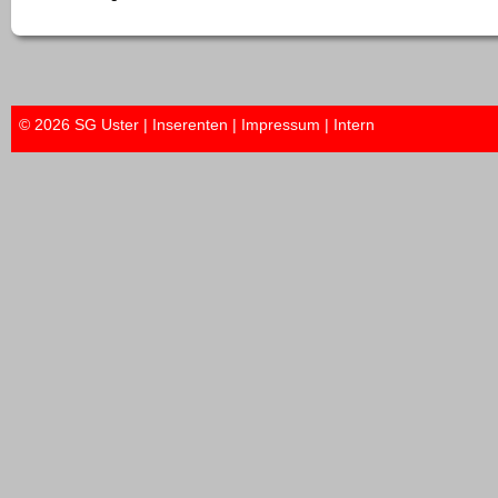
© 2026 SG Uster |
Inserenten
|
Impressum
|
Intern