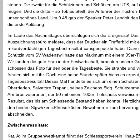
stehen. Die zweite für die Schützinnen und Schützen am UTS, auf d
mögen. Und die dritte – so Tobias Steiff, der Anführer der illustren 
unser schönes Land. Um 9.48 gab der Speaker Peter Landolt das F
die erste Ablösung.
Im Laufe des Nachmittages überschlugen sich die Ereignisse! Das
Auszeichnungsbüro meldete, dass der Drucker ein Trefferbild mit 
rekordverdächtigen Tagesbestresultat «ausgespuckt» habe. Diane 
Schützin vom SV Wädenswil hatte das Maximum mit einem 99er-Tie
Wir fanden die gute Frau in der Festwirtschaft, brachten unsere Gr
schossen das Foto für den oder die Tagesbeste. Sie strahlte und v
freuten sich mit ihr. Doch eine halbe Stunde später hiess es erneut
Tagesbestresultat! Dieses Mal handelte es sich um einen Schütze
Oberrieden, Salvatore Trapani, seines Zeichens Eidg. Schützenmei
Armbrustveteranen, der 50 mit einem 100er-Tiefschuss vorweisen 
Resultat, das bis am Schiessende Bestand haben könnte. Herzliche
den beiden Stgw57er-«Pfnüselküsten-Bewohnern» zum hervorrag
abschneiden.
Zwischenresultate:
Kat. A: lm Gruppenwettkampf führt der Schiesssportverein Illnau-Ef