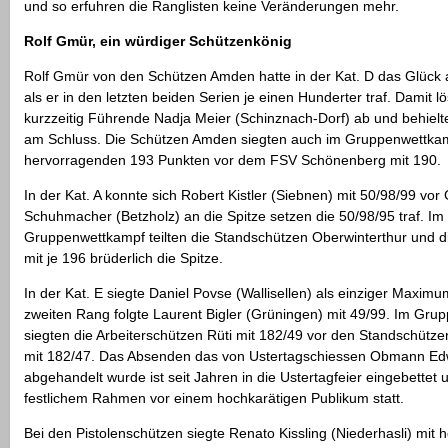
und so erfuhren die Ranglisten keine Veränderungen mehr.
Rolf Gmür, ein würdiger Schützenkönig
Rolf Gmür von den Schützen Amden hatte in der Kat. D das Glück a
als er in den letzten beiden Serien je einen Hunderter traf. Damit lö
kurzzeitig Führende Nadja Meier (Schinznach-Dorf) ab und behielte
am Schluss. Die Schützen Amden siegten auch im Gruppenwettkam
hervorragenden 193 Punkten vor dem FSV Schönenberg mit 190.
In der Kat. A konnte sich Robert Kistler (Siebnen) mit 50/98/99 vor
Schuhmacher (Betzholz) an die Spitze setzen die 50/98/95 traf. Im
Gruppenwettkampf teilten die Standschützen Oberwinterthur und d
mit je 196 brüderlich die Spitze.
In der Kat. E siegte Daniel Povse (Wallisellen) als einziger Maxim
zweiten Rang folgte Laurent Bigler (Grüningen) mit 49/99. Im Gr
siegten die Arbeiterschützen Rüti mit 182/49 vor den Standschüt
mit 182/47. Das Absenden das von Ustertagschiessen Obmann Ed
abgehandelt wurde ist seit Jahren in die Ustertagfeier eingebettet u
festlichem Rahmen vor einem hochkarätigen Publikum statt.
Bei den Pistolenschützen siegte Renato Kissling (Niederhasli) mit